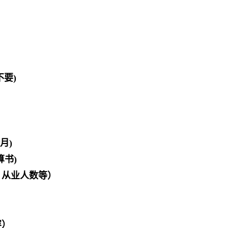
不要)
个月)
算书)
、从业人数等）
）
容）