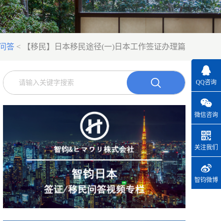
问答
<
【移民】日本移民途径(一)日本工作签证办理篇
QQ咨询
微信咨询
关注我们
智钧微博