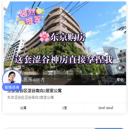
CNY人民币:696
万
/
年化
东京涩谷区涩谷南向2居室公寓
东京涩谷区涩谷南向2居室公寓
公寓
2室
30㎡~60㎡