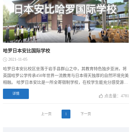
哈罗日本安比国际学校
2021-11-05
哈罗日本安比校区坐落于岩手县群山之中，其教育特色独步亚洲，将
英国哈罗公学传承450年世界一流教育与日本得天独厚的自然环境完美
相融。 哈罗日本安比是一所全寄宿制学校，在校学生能充分感受源自
英国哈罗公学的全寄宿学习体验。学校将面向11至18岁 (7至13年级)
详情
的学生。在这里，学生能够在优越的户外环境中成长，其学业成绩和
点击量：4781
体能发展皆出类拔萃。 学校采用哈罗英国国际课程进行高效教学，确
保学生不仅能取得优异的学业成绩，更能获得进入世界知名大学的机
上一页
1
下一页
会。独特的课外拓展活动将确保学生能够积极参与到体育、创意艺术
和社区服务活动当中。我们的体育学院则将为学生提供滑雪、游泳、
网球、高尔夫和自行车运动的专业指导。 学校课程：英式全寄宿制 招