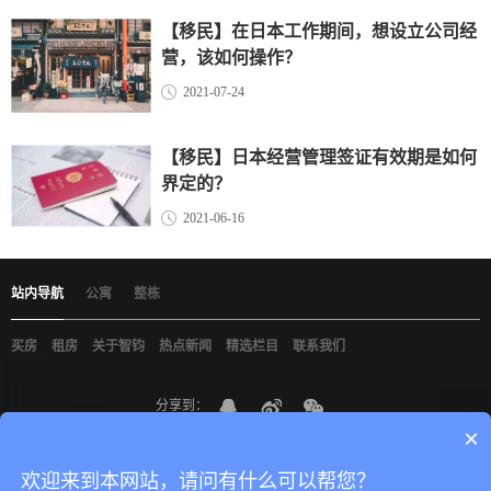
【移民】在日本工作期间，想设立公司经
营，该如何操作？
2021-07-24
【移民】日本经营管理签证有效期是如何
界定的？
2021-06-16
站内导航
公寓
整栋
买房
租房
关于智钧
热点新闻
精选栏目
联系我们
分享到：
×
京ICP备19021898
智钧（北京）国际咨询有限公司
版权所有
网站建设
：
尚品
中国
欢迎来到本网站，请问有什么可以帮您？