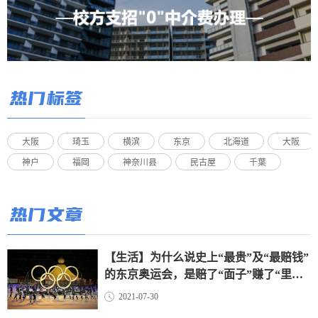
热门标签
大阪
琦玉
横滨
东京
北海道
大阪
神户
福岡
神奈川县
民古屋
千葉
热门文章
【生活】为什么说史上“最贵”及“最赔钱”
的东京奥运会，是赔了“面子”赚了“里
子”？（上）
2021-07-30