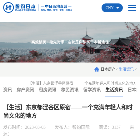
CNY
高效移民 • 抢先对手 • 这就是你移民日本新途径
日本房产
<
生活资讯
<
【生活】东京都涩谷区原宿——一个充满年轻人和时尚文化的地方
资讯
房产资讯
租房资讯
移民资讯
留学资讯
生活资讯
日本
【生活】东京都涩谷区原宿——一个充满年轻人和时
尚文化的地方
发布时间：2023-03-03
发布人：智钧国际
阅读：3137
来
源：