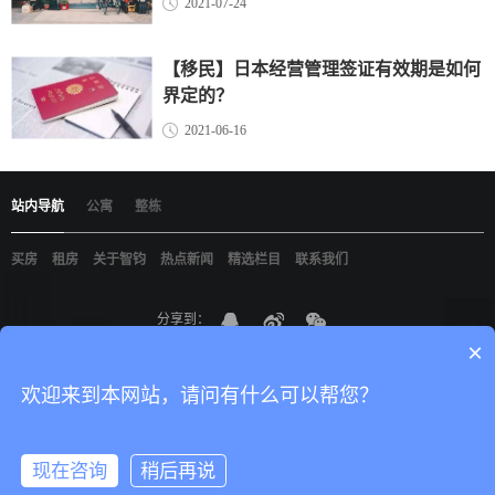
2021-07-24
【移民】日本经营管理签证有效期是如何
界定的？
2021-06-16
站内导航
公寓
整栋
买房
租房
关于智钧
热点新闻
精选栏目
联系我们
分享到：
×
京ICP备19021898
智钧（北京）国际咨询有限公司
版权所有
网站建设
：
尚品
中国
欢迎来到本网站，请问有什么可以帮您？
现在咨询
稍后再说