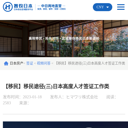
CNY
高效移民 • 抢先对手 • 这就是你移民日本新途径
日本房产
<
签证
<
视频问答
<
【移民】移民途径(三)日本高度人才签证工作类
【移民】移民途径(三)日本高度人才签证工作类
发布时间：2023-01-18
发布人：ヒマワリ株式会社
阅读：
2583
来源：