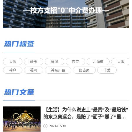
热门标签
大阪
琦玉
横滨
东京
北海道
大阪
神户
福岡
神奈川县
民古屋
千葉
热门文章
【生活】为什么说史上“最贵”及“最赔钱”
的东京奥运会，是赔了“面子”赚了“里
子”？（上）
2021-07-30