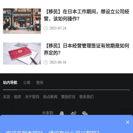
【移民】在日本工作期间，想设立公司经
营，该如何操作？
2021-07-24
【移民】日本经营管理签证有效期是如何
界定的？
2021-06-16
站内导航
公寓
整栋
买房
租房
关于智钧
热点新闻
精选栏目
联系我们
分享到：
×
京ICP备19021898
智钧（北京）国际咨询有限公司
版权所有
网站建设
：
尚品
中国