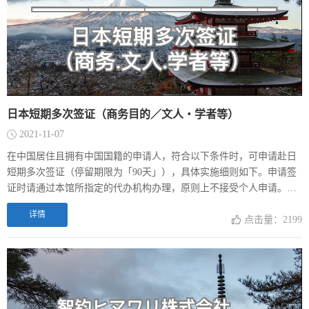
日本短期多次签证（商务目的／文人・学者等）
2021-11-07
在中国居住且拥有中国国籍的申请人，符合以下条件时，可申请赴日
短期多次签证（停留期限为「90天」），具体实施细则如下。申请签
证时请通过本馆所指定的代办机构办理，原则上不接受个人申请。持
短期签证入境者，不能在日本国内从事盈利性活动。
详情
点击量：2199