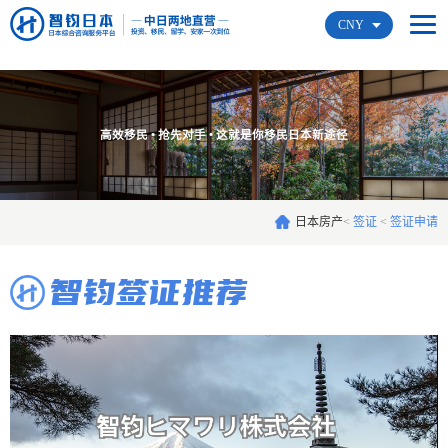
CNY
高效移民 • 抢先对手 • 这就是你移民日本新途径
日本房产
<
签证
<
签证申请
智钧签证推荐