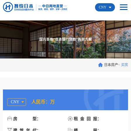
CNY
国内首推“日本银行贷款”购房方案
日本房产
<
买房
人民币：万
CNY
：
：
房型
租金回报
：
：
建筑年代
楼层