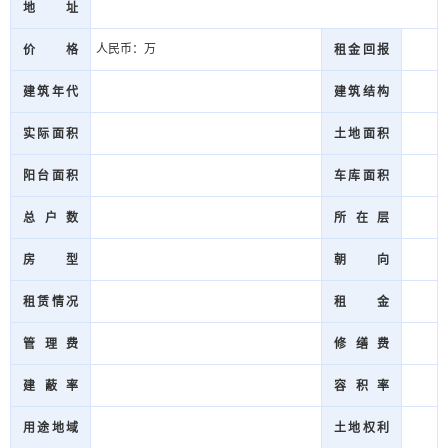
地址
人民币：万
价格
租金回报
建筑年代
建筑结构
实际面积
土地面积
阳台面积
车库面积
总户数
所在层
房型
朝向
租赁情况
租金
管理费
修缮费
建蔽率
容积率
用途地域
土地权利